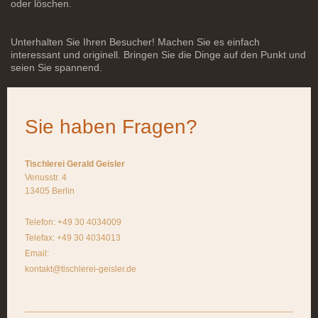
oder löschen.
Unterhalten Sie Ihren Besucher! Machen Sie es einfach
interessant und originell. Bringen Sie die Dinge auf den Punkt und
seien Sie spannend.
Sie haben Fragen?
Tischlerei Gerald Geisler
Venusstr. 4
13405 Berlin
Telefon: +49 30 4034009
Telefax: +49 30 4034013
Email:
kontakt@tischlerei-geisler.de