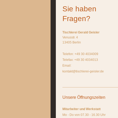
Sie haben
Fragen?
Tischlerei Gerald Geisler
Venusstr. 4
13405 Berlin
Telefon: +49 30 4034009
Telefax: +49 30 4034013
Email:
kontakt@tischlerei-geisler.de
Unsere Öffnungszeiten
Mitarbeiter und Werkstatt
Mo - Do von 07.30 - 16.30 Uhr