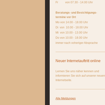
Fr von 07.30 - 14.00 Uhr
Beratungs- und Besichtigungs-
termine vor Ort
Mo von 14.00 - 18.00 Uhr
Di von 10.00 - 18.00 Uhr
Mi von 10.00 - 13.00 Uhr
Do von 10.00 - 18.00 Uhr
immer nach voheriger Absprache
Neuer Internetauftritt online
Lernen Sie uns näher kennen und
informieren Sie sich auf unserer neuen
Internetseite.
Alle Meldungen