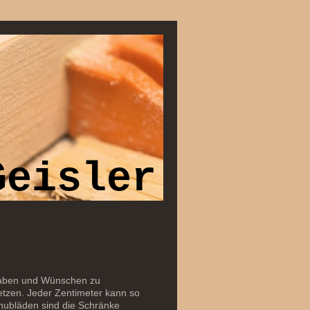
Geisler
rgaben und Wünschen zu
tzen. Jeder Zentimeter kann so
hubläden sind die Schränke