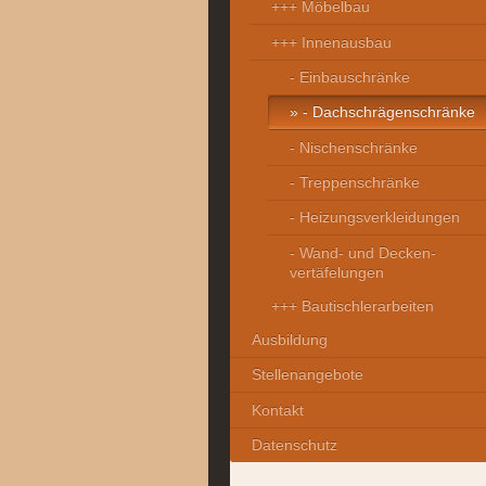
+++ Möbelbau
+++ Innenausbau
- Einbauschränke
- Dachschrägenschränke
- Nischenschränke
- Treppenschränke
- Heizungsverkleidungen
- Wand- und Decken-
vertäfelungen
+++ Bautischlerarbeiten
Ausbildung
Stellenangebote
Kontakt
Datenschutz